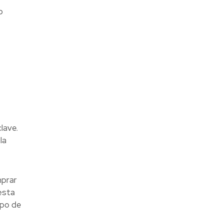
o
lave.
la
mprar
esta
ipo de