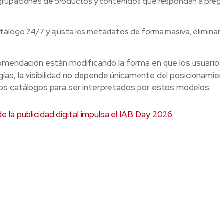
rupaciones de productos y contenidos que respondan a pre
catálogo 24/7 y ajusta los metadatos de forma masiva, elimina
omendación están modificando la forma en que los usuario
ías, la visibilidad no depende únicamente del posicionami
los catálogos para ser interpretados por estos modelos.
e la publicidad digital impulsa el IAB Day 2026