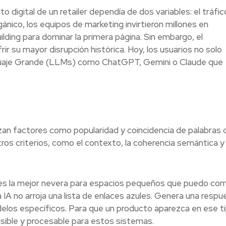
to digital de un retailer dependía de dos variables: el tráfic
rgánico, los equipos de marketing invirtieron millones en
ilding para dominar la primera página. Sin embargo, el
 su mayor disrupción histórica. Hoy, los usuarios no solo
nguaje Grande (LLMs) como ChatGPT, Gemini o Claude que
an factores como popularidad y coincidencia de palabras c
os criterios, como el contexto, la coherencia semántica y 
 es la mejor nevera para espacios pequeños que puedo co
 IA no arroja una lista de enlaces azules. Genera una respu
los específicos. Para que un producto aparezca en ese t
ible y procesable para estos sistemas.