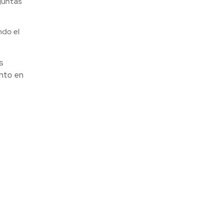
guntas
ndo el
s
ento en