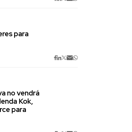
res para
va no vendrá
lenda Kok,
rce para