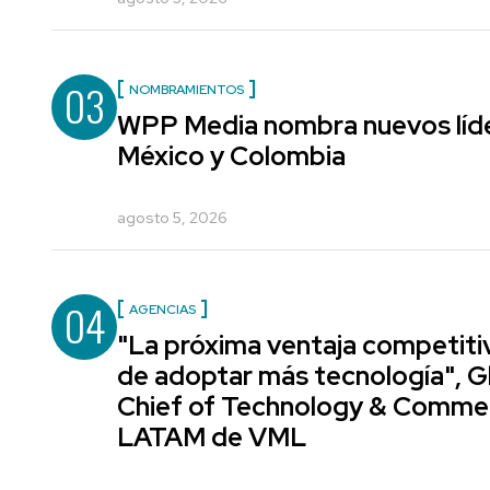
03
NOMBRAMIENTOS
WPP Media nombra nuevos líde
México y Colombia
agosto 5, 2026
04
AGENCIAS
"La próxima ventaja competiti
de adoptar más tecnología", G
Chief of Technology & Comme
LATAM de VML