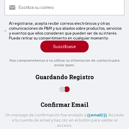
Al registrarse, acepta recibir correos electrónicos y otras
comunicaciones de P&M y sus aliados sobre productos, servicios
y eventos que ellos consideren que pueden ser de su interés.
Puede retirar su consentimiento en cualquier momento
Suscríbase
Nos comprometemos a no utilizar su información de contacto para
enviar spam.
Guardando Registro
Confirmar Email
Un mensaje de confirmación fue enviado a
{{email2}}
. Accede
a tu cuenta de email y haz clic en el botón para validar el
acceso.