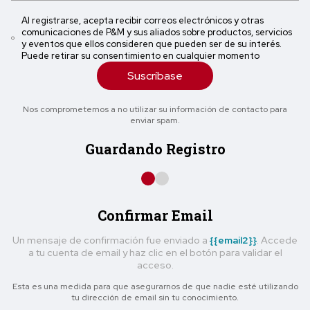
Al registrarse, acepta recibir correos electrónicos y otras
comunicaciones de P&M y sus aliados sobre productos, servicios
y eventos que ellos consideren que pueden ser de su interés.
Puede retirar su consentimiento en cualquier momento
Suscríbase
Nos comprometemos a no utilizar su información de contacto para
enviar spam.
Guardando Registro
Confirmar Email
Un mensaje de confirmación fue enviado a
{{email2}}
. Accede
a tu cuenta de email y haz clic en el botón para validar el
acceso.
Esta es una medida para que asegurarnos de que nadie esté utilizando
tu dirección de email sin tu conocimiento.