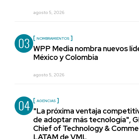
agosto 5, 2026
03
NOMBRAMIENTOS
WPP Media nombra nuevos líde
México y Colombia
agosto 5, 2026
04
AGENCIAS
"La próxima ventaja competiti
de adoptar más tecnología", G
Chief of Technology & Comme
LATAM de VML