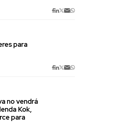
res para
va no vendrá
lenda Kok,
rce para