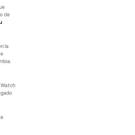
ue
co de
u
n la
de
mbia.
o Watch
legado
la