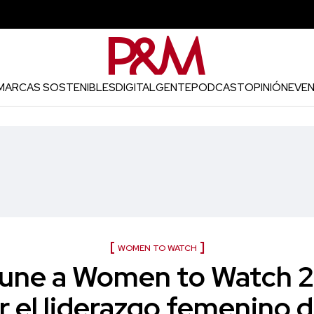
MARCAS SOSTENIBLES
DIGITAL
GENTE
PODCAST
OPINIÓN
EVE
WOMEN TO WATCH
 une a Women to Watch 
r el liderazgo femenino d