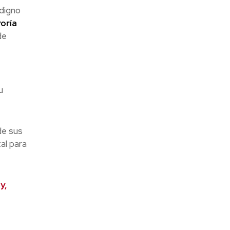
 digno
oría
de
u
de sus
al para
y,