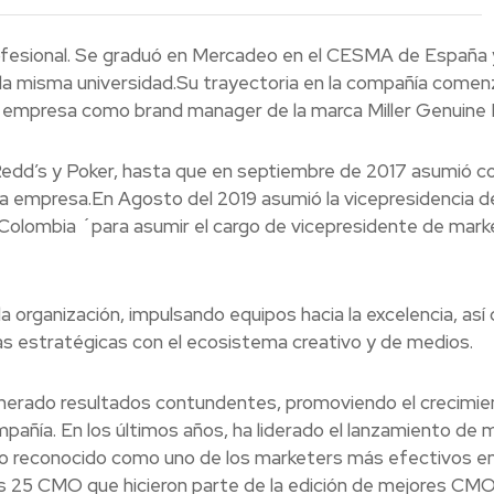
ofesional. Se graduó en Mercadeo en el CESMA de España 
la misma universidad.Su trayectoria en la compañía comen
a empresa como brand manager de la marca Miller Genuine 
edd’s y Poker, hasta que en septiembre de 2017 asumió 
la empresa.En Agosto del 2019 asumió la vicepresidencia d
 Colombia ´para asumir el cargo de vicepresidente de mark
a organización, impulsando equipos hacia la excelencia, as
zas estratégicas con el ecosistema creativo y de medios.
nerado resultados contundentes, promoviendo el crecimie
añía. En los últimos años, ha liderado el lanzamiento de 
ido reconocido como uno de los marketers más efectivos en
s 25 CMO que hicieron parte de la edición de mejores CM