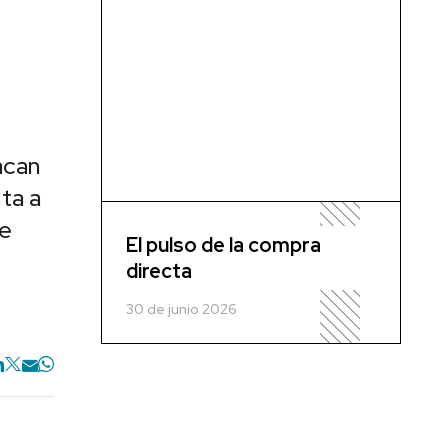
acan
ta a
se
El pulso de la compra
directa
30 de junio 2026