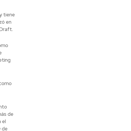
y tiene
zó en
Draft.
como
e
eting
í como
nto
más de
 el
O de