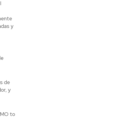
l
mente
adas y
de
s de
or, y
 CMO to