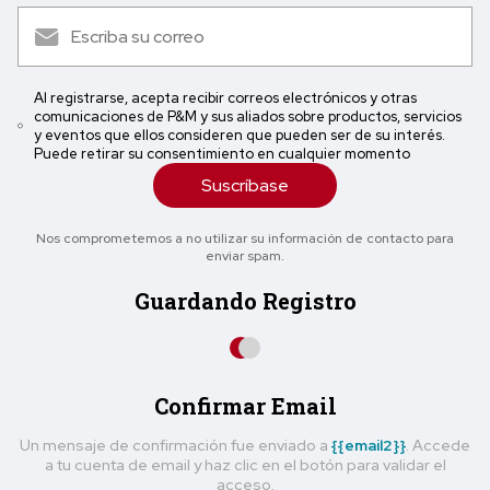
Al registrarse, acepta recibir correos electrónicos y otras
comunicaciones de P&M y sus aliados sobre productos, servicios
y eventos que ellos consideren que pueden ser de su interés.
Puede retirar su consentimiento en cualquier momento
Suscríbase
Nos comprometemos a no utilizar su información de contacto para
enviar spam.
Guardando Registro
Confirmar Email
Un mensaje de confirmación fue enviado a
{{email2}}
. Accede
a tu cuenta de email y haz clic en el botón para validar el
acceso.