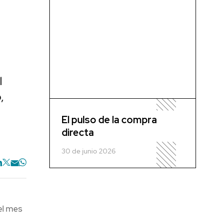
l
,
El pulso de la compra
directa
30 de junio 2026
 el mes