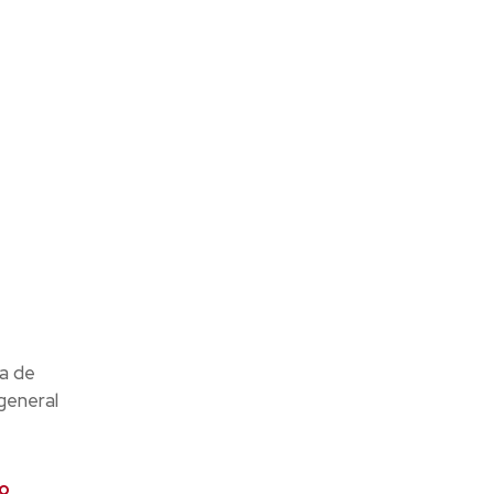
va de
 general
do