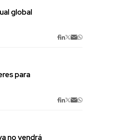
ual global
res para
va no vendrá