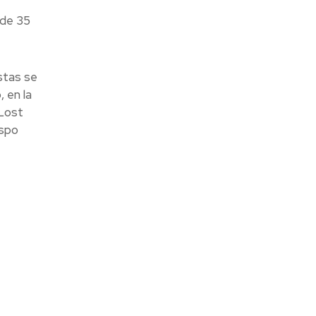
e
 de 35
stas se
 en la
 Lost
espo