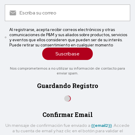
Al registrarse, acepta recibir correos electrónicos y otras
comunicaciones de P&M y sus aliados sobre productos, servicios
y eventos que ellos consideren que pueden ser de su interés.
Puede retirar su consentimiento en cualquier momento
Suscríbase
Nos comprometemos a no utilizar su información de contacto para
enviar spam.
Guardando Registro
Confirmar Email
Un mensaje de confirmación fue enviado a
{{email2}}
. Accede
a tu cuenta de email y haz clic en el botón para validar el