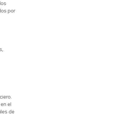
los
dos por
s,
iero.
 en el
iles de