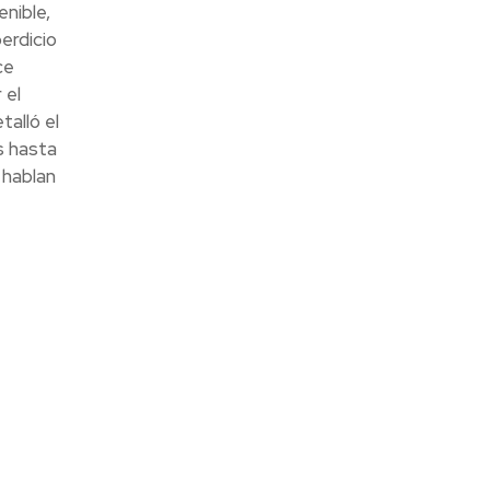
nible,
erdicio
ce
 el
alló el
s hasta
 hablan