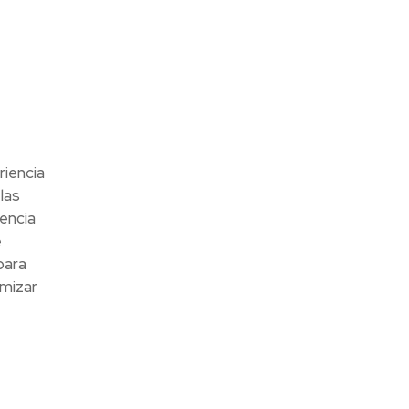
riencia
las
encia
e
para
imizar