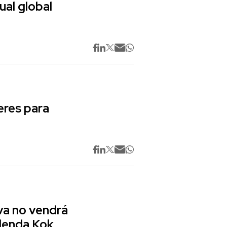
ual global
res para
va no vendrá
lenda Kok,