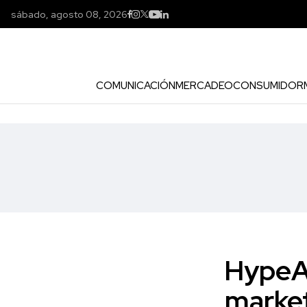
sábado, agosto 08, 2026
COMUNICACIÓN
MERCADEO
CONSUMIDOR
HypeAu
market