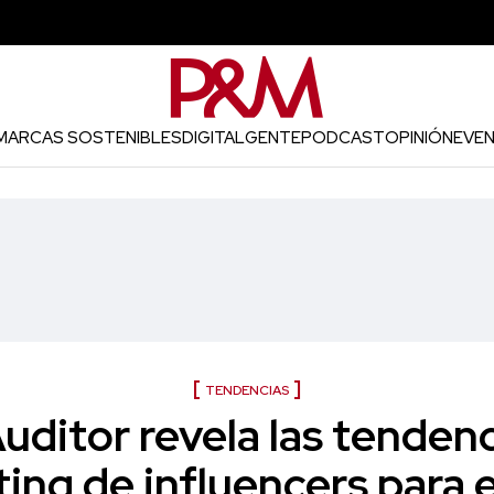
MARCAS SOSTENIBLES
DIGITAL
GENTE
PODCAST
OPINIÓN
EVE
TENDENCIAS
ditor revela las tendenc
ing de influencers para 