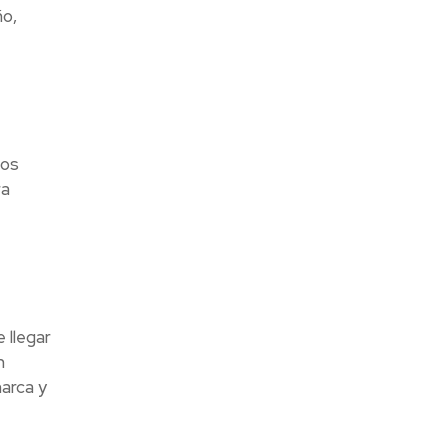
ño,
los
ra
 llegar
n
marca y