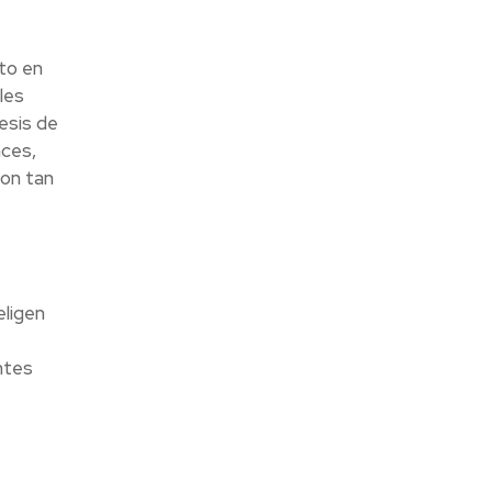
nto en
les
esis de
nces,
son tan
eligen
ntes