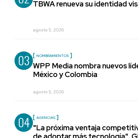
TBWA renueva su identidad vis
agosto 5, 2026
03
NOMBRAMIENTOS
WPP Media nombra nuevos líde
México y Colombia
agosto 5, 2026
04
AGENCIAS
"La próxima ventaja competiti
de adoptar más tecnología", G