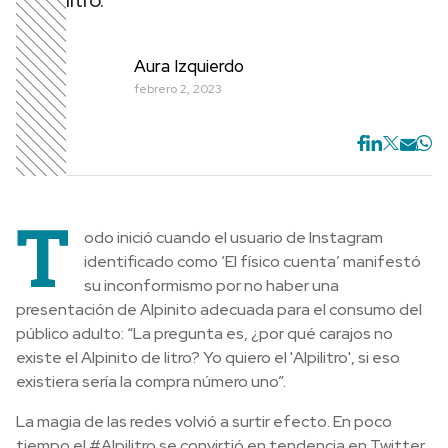
litro.
Aura Izquierdo
febrero 2, 2023
T
odo inició cuando el usuario de Instagram
identificado como ‘El físico cuenta’ manifestó
su inconformismo por no haber una
presentación de Alpinito adecuada para el consumo del
público adulto: “La pregunta es, ¿por qué carajos no
existe el Alpinito de litro? Yo quiero el 'Alpilitro', si eso
existiera sería la compra número uno”.
La magia de las redes volvió a surtir efecto. En poco
tiempo el #Alpilitro se convirtió en tendencia en Twitter,