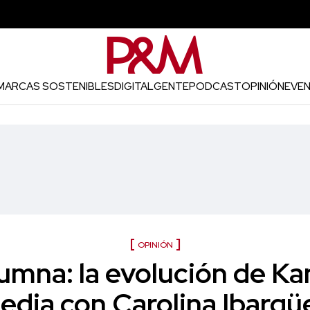
MARCAS SOSTENIBLES
DIGITAL
GENTE
PODCAST
OPINIÓN
EVE
OPINIÓN
umna: la evolución de Ka
edia con Carolina Ibargü