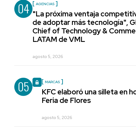
04
AGENCIAS
"La próxima ventaja competiti
de adoptar más tecnología", G
Chief of Technology & Comme
LATAM de VML
agosto 5, 2026
05
MARCAS
KFC elaboró una silleta en h
Feria de Flores
agosto 5, 2026