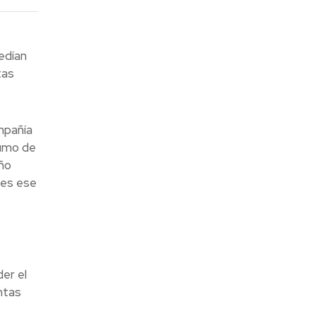
edían
tas
mpañía
sumo de
año
 es ese
er el
ntas