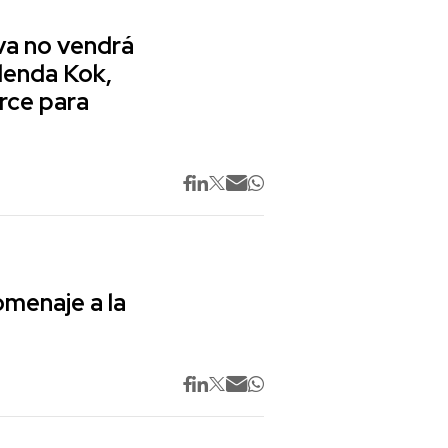
va no vendrá
lenda Kok,
rce para
omenaje a la