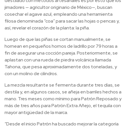
destilado con métodos artesanales es por esto que los
jimadores — agricultor originario de México—, buscan
cosechar el agave azul, empleando una herramienta
filosa denominada “coa” para sacar las hojas o pencas y,
así, revelar el corazón de la planta: la piña.
Luego de que las piñas se cortan manualmente, se
hornean en pequeños hornos de ladrillo por 79 horas a
fin de asegurar una cocción pareja. Posteriormente, se
aplastan con una rueda de piedra volcánica llamada
Tahona, que pesa aproximadamente dos toneladas, y
con un molino de cilindros.
La mezcla resultante se fermenta durante tres días, se
destila y, en algunos casos, se añeja en barriles hechos a
mano. Tres meses como mínimo para Patrón Reposado y
más de tres años para Patrón Extra Añejo, el tequila con
mayor antigüedad de la marca.
“Desde el inicio Patrón ha buscado mejorar la categoría