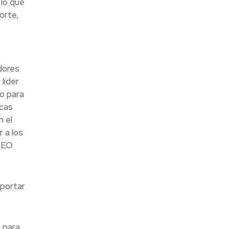
 lo que
orte,
dores
líder
o para
rcas
n el
 a los
CEO
aportar
 para