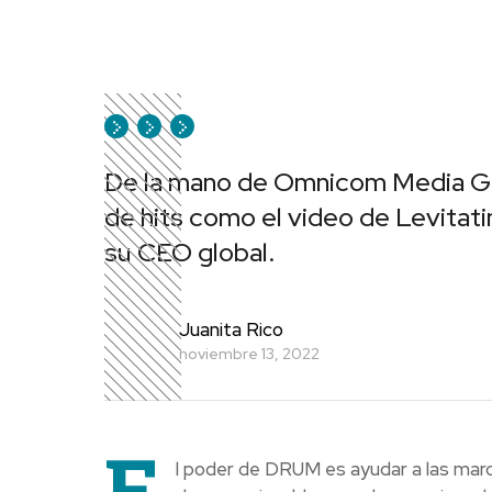
De la mano de Omnicom Media Gro
de hits como el video de Levitat
su CEO global.
Juanita Rico
noviembre 13, 2022
E
l poder de DRUM es ayudar a las marc