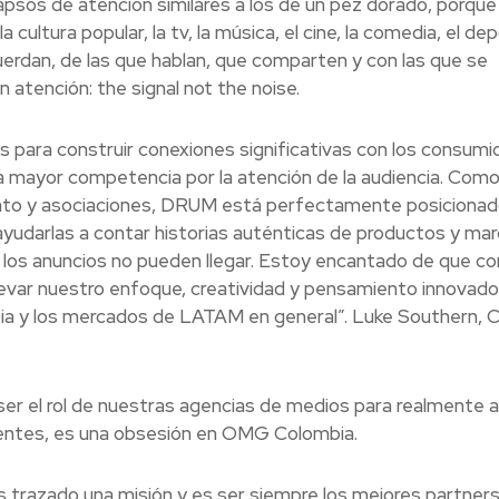
psos de atención similares a los de un pez dorado, porque
cultura popular, la tv, la música, el cine, la comedia, el dep
erdan, de las que hablan, que comparten y con las que se
an atención: the signal not the noise.
 para construir conexiones significativas con los consumi
a mayor competencia por la atención de la audiencia. Como 
ento y asociaciones, DRUM está perfectamente posicionad
ayudarlas a contar historias auténticas de productos y ma
 los anuncios no pueden llegar. Estoy encantado de que co
ar nuestro enfoque, creatividad y pensamiento innovador
a y los mercados de LATAM en general”. Luke Southern, 
r el rol de nuestras agencias de medios para realmente 
lientes, es una obsesión en OMG Colombia.
ado una misión y es ser siempre los mejores partners