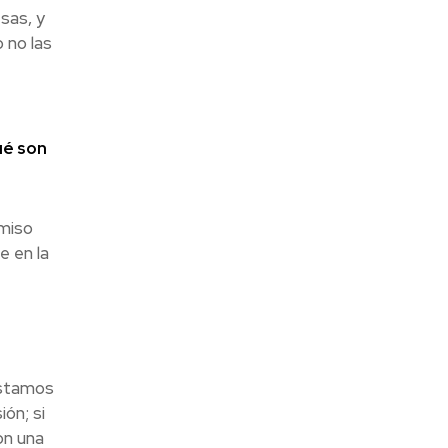
sas, y
o no las
ué son
omiso
e en la
estamos
ón; si
on una