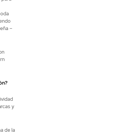
toda
yendo
Peña –
on
ern
ón?
ividad
arcas y
a de la