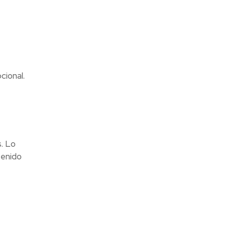
cional.
s. Lo
tenido