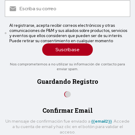
Al registrarse, acepta recibir correos electrónicos y otras
comunicaciones de P&M y sus aliados sobre productos, servicios
y eventos que ellos consideren que pueden ser de su interés.
Puede retirar su consentimiento en cualquier momento
Suscríbase
Nos comprometemos a no utilizar su información de contacto para
enviar spam.
Guardando Registro
Confirmar Email
Un mensaje de confirmación fue enviado a
{{email2}}
. Accede
a tu cuenta de email y haz clic en el botón para validar el
acceso.