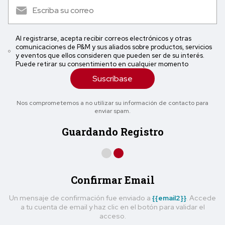
Al registrarse, acepta recibir correos electrónicos y otras
comunicaciones de P&M y sus aliados sobre productos, servicios
y eventos que ellos consideren que pueden ser de su interés.
Puede retirar su consentimiento en cualquier momento
Suscríbase
Nos comprometemos a no utilizar su información de contacto para
enviar spam.
Guardando Registro
Confirmar Email
Un mensaje de confirmación fue enviado a
{{email2}}
. Accede
a tu cuenta de email y haz clic en el botón para validar el
acceso.