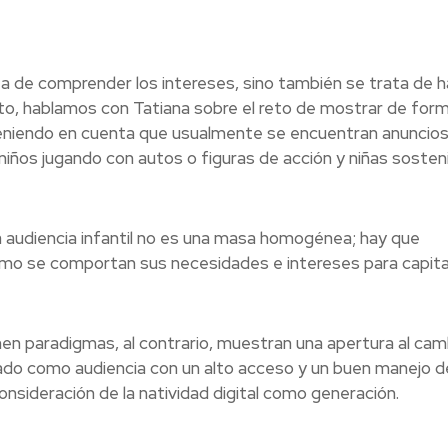
z
ta de comprender los intereses, sino también se trata de 
nto, hablamos con Tatiana sobre el reto de mostrar de for
d. Teniendo en cuenta que usualmente se encuentran anuncio
ños jugando con autos o figuras de acción y niñas soste
 audiencia infantil no es una masa homogénea; hay que
ómo se comportan sus necesidades e intereses para capital
nen paradigmas, al contrario, muestran una apertura al cam
ado como audiencia con un alto acceso y un buen manejo de
nsideración de la natividad digital como generación.