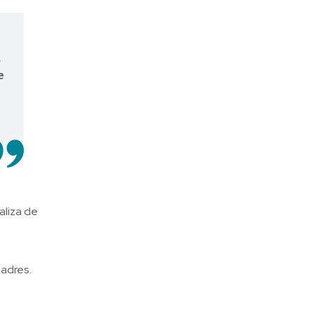
a
e
aliza de
padres.