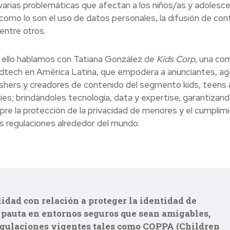
 varias problemáticas que afectan a
los niños/as y adolesc
como lo son el uso de datos personales, la difusión de con
 entre otros.
 ello hablamos con Tatiana González de
Kids Corp
, una co
idtech en América Latina, que empodera a anunciantes, ag
ishers y creadores de contenido del segmento kids, teens
lies; brindándoles tecnología, data y expertise, garantizan
pre la protección de la privacidad de menores y el cumplim
as regulaciones alrededor del mundo.
dad con relación a proteger la identidad de
 pauta en entornos seguros que sean amigables,
regulaciones vigentes tales como COPPA (Children