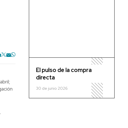
El pulso de la compra
directa
bril;
30 de junio 2026
gación
l