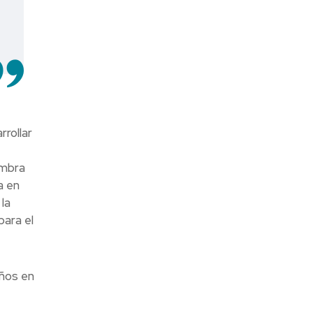
rrollar
embra
a en
la
para el
ños en