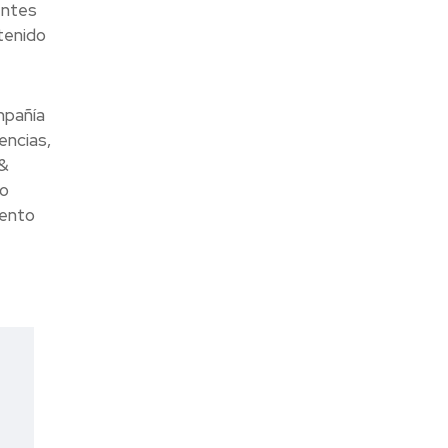
entes
tenido
mpañía
encias,
 &
do
iento