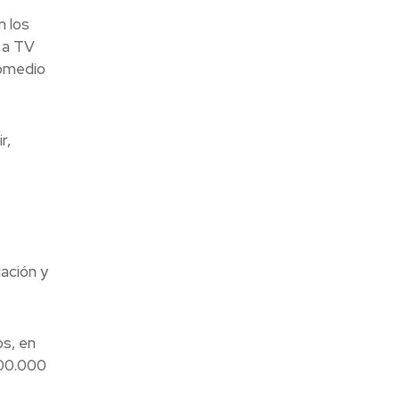
n los
 a TV
romedio
r,
dación y
os, en
100.000