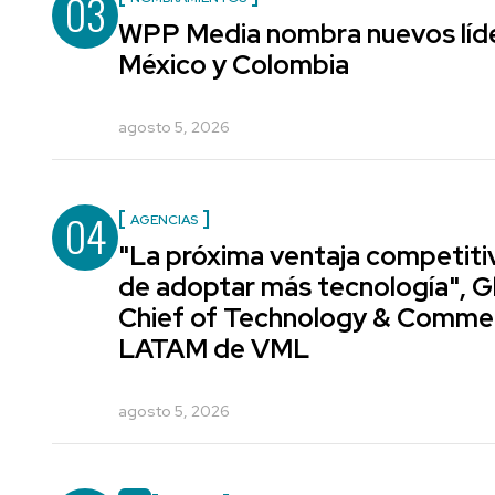
03
WPP Media nombra nuevos líde
México y Colombia
agosto 5, 2026
04
AGENCIAS
"La próxima ventaja competiti
de adoptar más tecnología", G
Chief of Technology & Comme
LATAM de VML
agosto 5, 2026