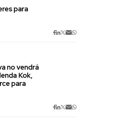
res para
va no vendrá
lenda Kok,
rce para