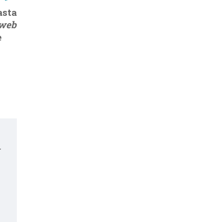
asta
web
e
r