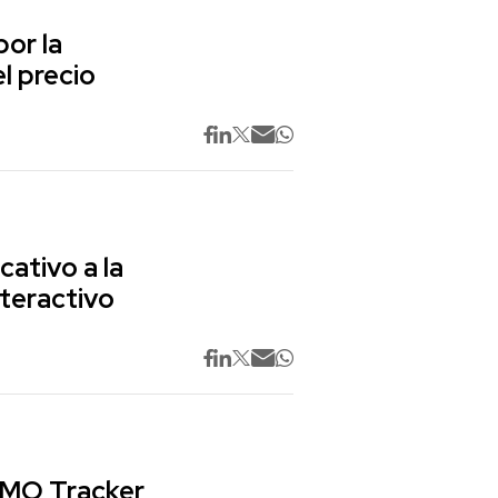
or la
l precio
cativo a la
nteractivo
 CMO Tracker