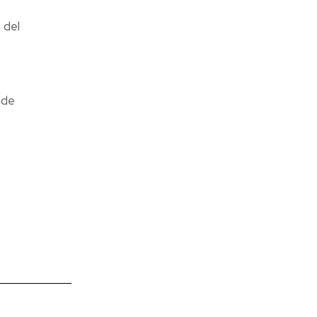
 del
 de