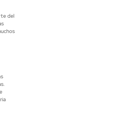
te del
as
 muchos
ás
s.
e
ria