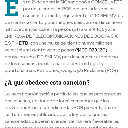
E
ste 21 de enero la SIC sancionó a COMCEL y ETB
por no atender las PQR presentadas por los
usuarios. La multa, equivalente a 190 SMLMV, es
de ciento setenta y dos millones seiscientos diecinueve
mil novecientos cuarenta pesos ($172.619.940); y a la
EMPRESA DE TELECOMUNICACIONES DE BOGOTÁ S.A.
E.S.P. –
ETB
, con una multa de ciento nueve millones
veintitrés mil ciento veinte pesos
($109.023.120)
,
equivalentes a 120 SMLMV, por desconocer el derecho
de los usuarios a recibir una respuesta integral y
oportuna a sus Peticiones, Quejas y/o Reclamos (PQR).
¿A qué obedece esta sanción?
La investigación inició a partir de las quejas presentadas
por usuarios, en donde se logró comprobar que los
proveedores no respondieron las PQR presentadas en
los términos establecidos por la ley, por lo que las
sancionadas deberán atender de manera favorable las