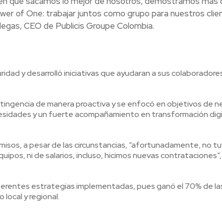
 en que sacamos lo mejor de nosotros, demostramos más 
ower of One: trabajar juntos como grupo para nuestros clie
llegas, CEO de Publicis Groupe Colombia.
idad y desarrolló iniciativas que ayudaran a sus colaboradore
ntingencia de manera proactiva y se enfocó en objetivos de n
cesidades y un fuerte acompañamiento en transformación digi
isos, a pesar de las circunstancias, “afortunadamente, no t
ipos, ni de salarios, incluso, hicimos nuevas contrataciones”,
diferentes estrategias implementadas, pues ganó el 70% de la
 local y regional.