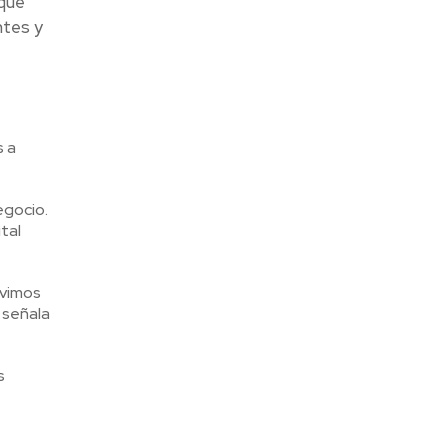
que
ntes y
s a
egocio.
tal
uvimos
 señala
s