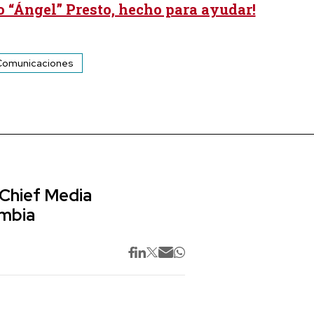
 “Ángel” Presto, hecho para ayudar!
Comunicaciones
 Chief Media
ombia