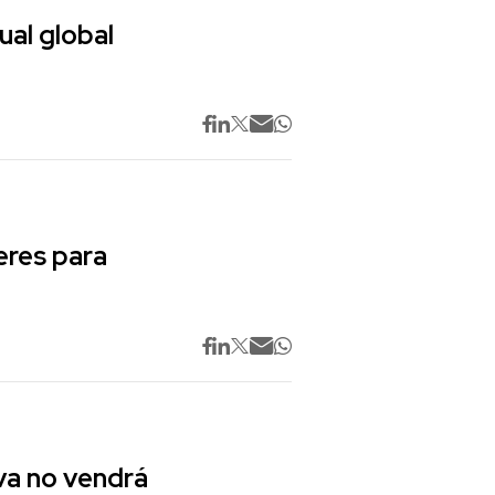
ual global
res para
va no vendrá