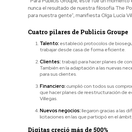
“Para Publicis Groupe, este fue un momento
nunca el resultado de nuestra filosofía The P
para nuestra gente”, manifiesta Olga Lucía Vi
Cuatro pilares de
Publicis Groupe
Talento:
estableció protocolos de biosegur
trabajar desde casa de forma eficiente.
Clientes:
trabajó para hacer planes de co
También en la adaptación a las nuevas ne
para sus clientes.
Financiero:
cumplió con todos sus comprom
que hacer planes de reestructuración de equ
Villegas.
Nuevos negocios:
llegaron gracias a las 
licitaciones en las que participó en el ámbito
Digitas
creció más de 500%