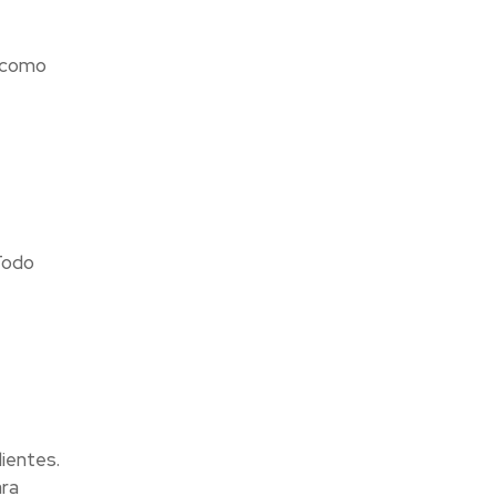
s como
 Todo
ientes.
ara