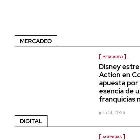
MERCADEO
MERCADEO
Disney estr
Action en C
apuesta por 
esencia de u
franquicias 
julio 14, 2026
DIGITAL
AGENCIAS