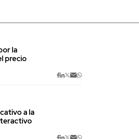
or la
l precio
cativo a la
nteractivo