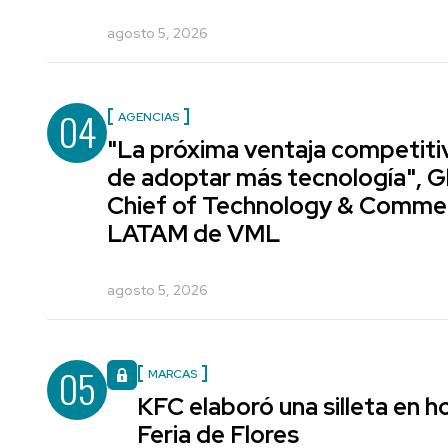
agosto 5, 2026
04
AGENCIAS
"La próxima ventaja competiti
de adoptar más tecnología", G
Chief of Technology & Comme
LATAM de VML
agosto 5, 2026
05
MARCAS
KFC elaboró una silleta en h
Feria de Flores