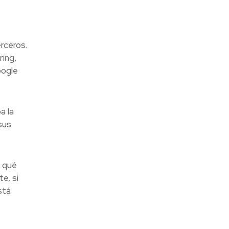
rceros.
ing,
oogle
a la
sus
e qué
e, si
stá