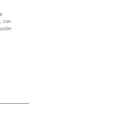
a
, con
ución