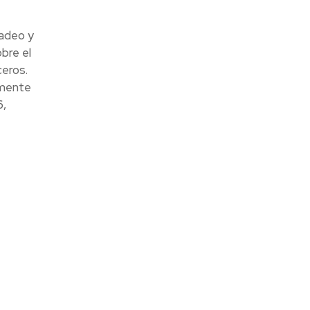
cadeo y
bre el
ceros.
lmente
6,