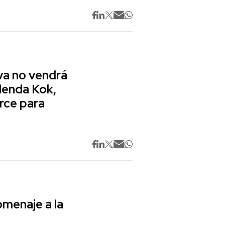
va no vendrá
lenda Kok,
rce para
omenaje a la