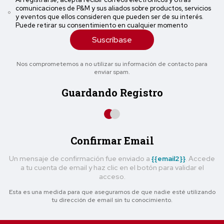
comunicaciones de P&M y sus aliados sobre productos, servicios
y eventos que ellos consideren que pueden ser de su interés.
Puede retirar su consentimiento en cualquier momento
Suscríbase
Nos comprometemos a no utilizar su información de contacto para
enviar spam.
Guardando Registro
Confirmar Email
Un mensaje de confirmación fue enviado a
{{email2}}
. Accede
a tu cuenta de email y haz clic en el botón para validar el
acceso.
Esta es una medida para que asegurarnos de que nadie esté utilizando
tu dirección de email sin tu conocimiento.