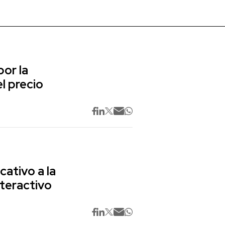
or la
l precio
cativo a la
nteractivo