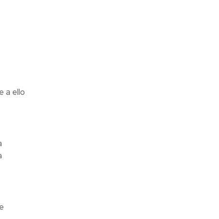
 a ello
a
a
e