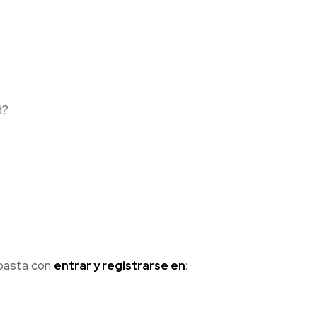
d?
 basta con
entrar y registrarse en
: