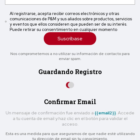
Al registrarse, acepta recibir correos electrónicos y otras
comunicaciones de P&M y sus aliados sobre productos, servicios
y eventos que ellos consideren que pueden ser de su interés.
Puede retirar su consentimiento en cualquier momento
Suscríbase
Nos comprometemos a no utilizar su información de contacto para
enviar spam.
Guardando Registro
Confirmar Email
Un mensaje de confirmación fue enviado a
{{email2}}
. Accede
a tu cuenta de email y haz clic en el botón para validar el
acceso.
Esta es una medida para que asegurarnos de que nadie esté utilizando
tu dirección de email sin tu conocimiento.