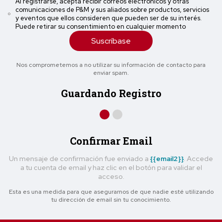
Al registrarse, acepta recibir correos electrónicos y otras
comunicaciones de P&M y sus aliados sobre productos, servicios
y eventos que ellos consideren que pueden ser de su interés.
Puede retirar su consentimiento en cualquier momento
Suscríbase
Nos comprometemos a no utilizar su información de contacto para
enviar spam.
Guardando Registro
Confirmar Email
Un mensaje de confirmación fue enviado a
{{email2}}
. Accede
a tu cuenta de email y haz clic en el botón para validar el
acceso.
Esta es una medida para que asegurarnos de que nadie esté utilizando
tu dirección de email sin tu conocimiento.