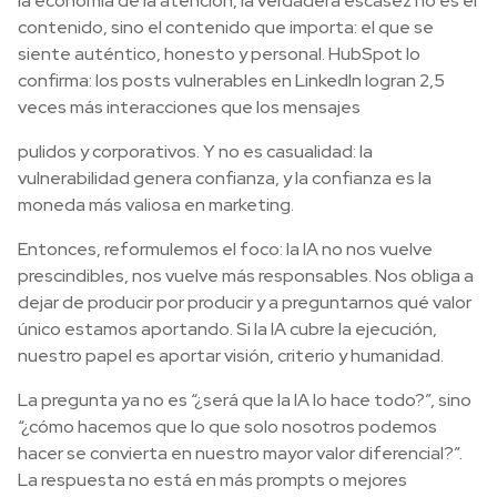
la economía de la atención, la verdadera escasez no es el
contenido, sino el contenido que importa: el que se
siente auténtico, honesto y personal. HubSpot lo
confirma: los posts vulnerables en LinkedIn logran 2,5
veces más interacciones que los mensajes
pulidos y corporativos. Y no es casualidad: la
vulnerabilidad genera confianza, y la confianza es la
moneda más valiosa en marketing.
Entonces, reformulemos el foco: la IA no nos vuelve
prescindibles, nos vuelve más responsables. Nos obliga a
dejar de producir por producir y a preguntarnos qué valor
único estamos aportando. Si la IA cubre la ejecución,
nuestro papel es aportar visión, criterio y humanidad.
La pregunta ya no es “¿será que la IA lo hace todo?”, sino
“¿cómo hacemos que lo que solo nosotros podemos
hacer se convierta en nuestro mayor valor diferencial?”.
La respuesta no está en más prompts o mejores