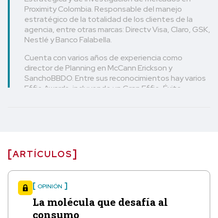
Proximity Colombia. Responsable del manejo
estratégico de la totalidad de los clientes de la
agencia, entre otras marcas: Directv Visa, Claro, GSK,
Nestlé y Banco Falabella.
Cuenta con varios años de experiencia como
director de Planning en McCann Erickson y
SanchoBBDO. Entre sus reconocimientos hay varios
Effie Awards, incluyendo un Gran Effie, Éxito
sostenido y ha sido parte activa del trabajo que
llevó a SanchoBBDO a convertirse en la agencia más
efectiva del mundo en los años 2014 y 2015 y
Proximity Colombia como la "Octava Mejor Agencia
Digital del Mundo", según WARC Index.
ARTÍCULOS
OPINIÓN
La molécula que desafía al
consumo