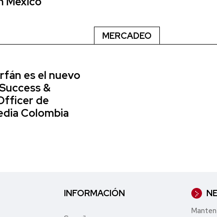
n México
MERCADEO
rfán es el nuevo
 Success &
Officer de
dia Colombia
INFORMACIÓN
NE
Mantent