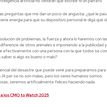
eligencia artificial no tendrán que escribir ni un párrafo.
as preguntas que me dan un poco de angustia: ¿qué le pasa
tiene energía para que su dispositivo personal le diga qué 
esolución de problemas, la fuerza y ahora lo haremos con la
diferencie de otros animales e imponiendo a la publicidad y 
 efectivamente con una persona con la que todos se co
a saber si algo es bueno o malo?
ncial del desastre que puede venir para prepararnos para 
as IA per se no son malas, pero los seres humanos somos
osas, seremos artificialmente felices haciendo nada.
a los CMO to Watch 2025