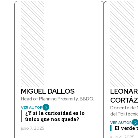
MIGUEL DALLOS
LEONAR
Head of Planning Proximity, BBDO.
CORTÁZ
Docente de M
VER AUTOR
¿Y si la curiosidad es lo
del Politécn
único que nos queda?
VER AUTOR
El verde
julio 7, 2025
julio 4, 2025