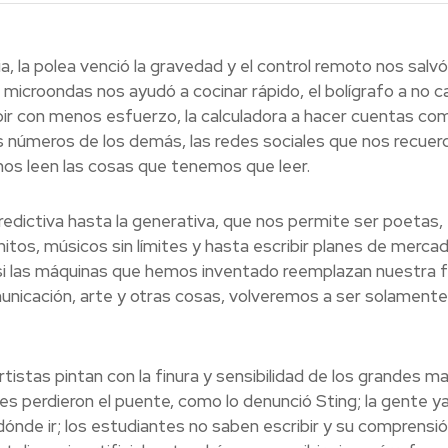
a, la polea venció la gravedad y el control remoto nos salvó
icroondas nos ayudó a cocinar rápido, el bolígrafo a no ca
cribir con menos esfuerzo, la calculadora a hacer cuentas co
os números de los demás, las redes sociales que nos recuer
os leen las cosas que tenemos que leer.
a predictiva hasta la generativa, que nos permite ser poetas,
initos, músicos sin límites y hasta escribir planes de merca
si las máquinas que hemos inventado reemplazan nuestra f
unicación, arte y otras cosas, volveremos a ser solamente
tistas pintan con la finura y sensibilidad de los grandes m
res perdieron el puente, como lo denunció Sting; la gente y
dónde ir; los estudiantes no saben escribir y su comprensi