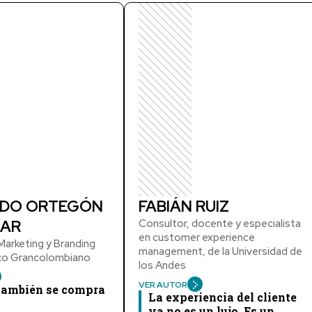
DO ORTEGÓN
FABIÁN RUIZ
AR
Consultor, docente y especialista
en customer experience
arketing y Branding
management, de la Universidad de
ico Grancolombiano
los Andes
VER AUTOR
 también se compra
La experiencia del cliente
ya no es un lujo. Es un