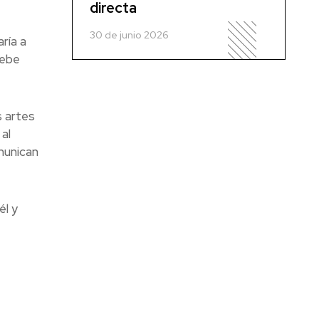
directa
30 de junio 2026
ría a
debe
s artes
al
munican
él y