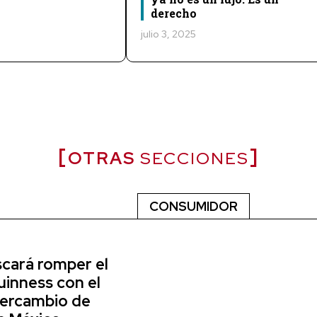
derecho
julio 3, 2025
OTRAS
SECCIONES
CONSUMIDOR
scará romper el
inness con el
tercambio de