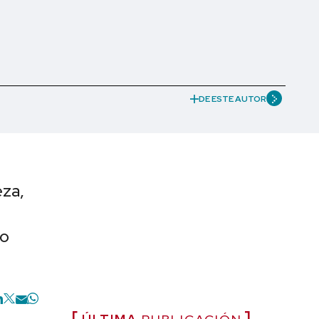
DE ESTE AUTOR
eza,
no