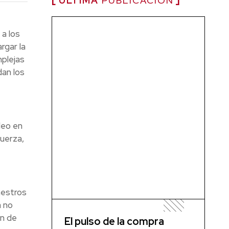
ÚLTIMA
PUBLICACIÓN
 a los
rgar la
mplejas
dan los
deo en
uerza,
aestros
a no
ón de
El pulso de la compra