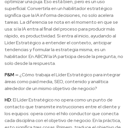
optimizar una puja. Eso está bien, pero es un uso
superﬁcial. Convertirla en un habilitador estratégico
signiﬁca que la IA informa decisiones, no solo acelera
tareas. La diferencia se nota en el momento en que se
usa: si la IA entra al ﬁnal del proceso para producir más
rápido, es productividad. Si entra al inicio, ayudando al
Líder Estratégico a entender el contexto, anticipar
tendencias y formular la estrategia misma, es un
habilitador. En ABCW la IA participa desde la pregunta, no
solo desde la respuesta.
P&M —
¿Cómo trabaja el Líder Estratégico para integrar
áreas como paid media, SEO, contenido y analítica
alrededor de un mismo objetivo de negocio?
HD:
El Líder Estratégico no opera como un punto de
contacto que transmite instrucciones entre el cliente y
los equipos: opera como el hilo conductor que conecta
cada disciplina con el objetivo de negocio. En la práctica,
esto signiﬁca tres cosas. Primero, traduce el objetivo de