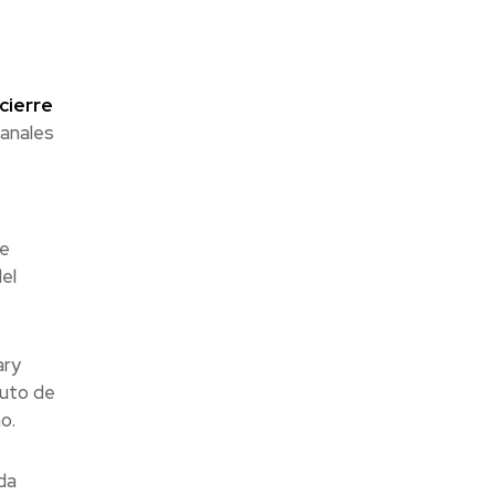
cierre
canales
de
el
ary
tuto de
o.
da