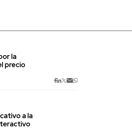
or la
l precio
cativo a la
nteractivo