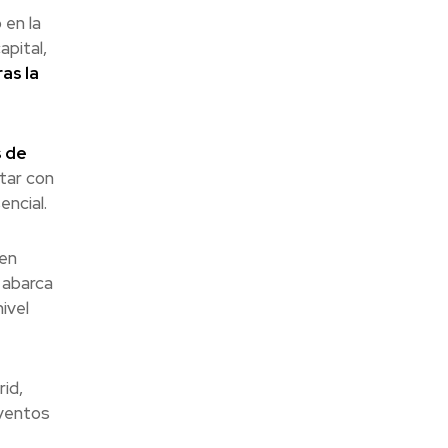
 en la
apital,
ras la
 de
tar con
encial.
 en
 abarca
ivel
id,
eventos