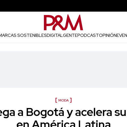
MARCAS SOSTENIBLES
DIGITAL
GENTE
PODCAST
OPINIÓN
EVE
MODA
lega a Bogotá y acelera s
en América Latina