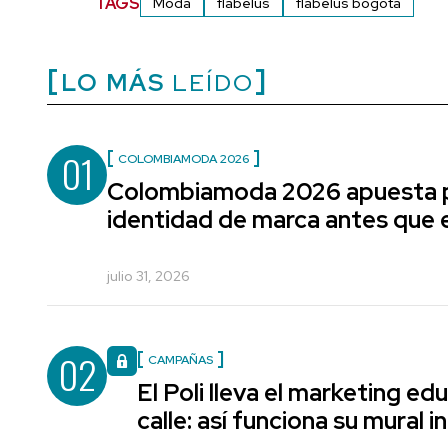
TAGS
Moda
flabelus
flabelus bogotá
LO MÁS
LEÍDO
01
COLOMBIAMODA 2026
Colombiamoda 2026 apuesta p
identidad de marca antes que e
julio 31, 2026
02
CAMPAÑAS
El Poli lleva el marketing edu
calle: así funciona su mural i