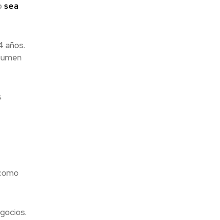
o
sea
4 años.
sumen
s
 como
egocios.