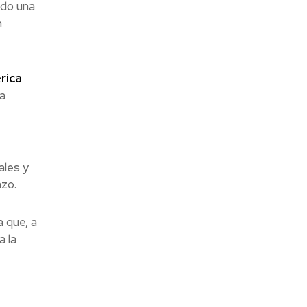
ado una
n
rica
a
ales y
azo.
a que, a
a la