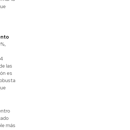
que
ento
3%,
,4
de las
ión es
robusta
que
entro
rado
ble más