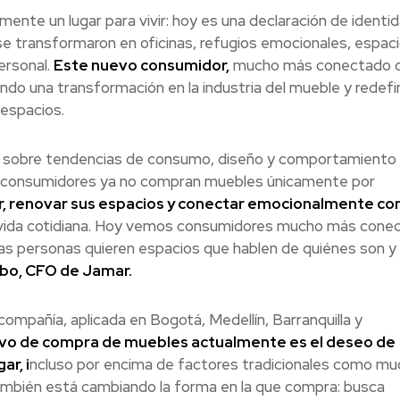
mente un lugar para vivir: hoy es una declaración de identid
 se transformaron en oficinas, refugios emocionales, espac
ersonal.
Este nuevo consumidor,
mucho más conectado c
ando una transformación en la industria del mueble y redef
 espacios.
sis sobre tendencias de consumo, diseño y comportamiento 
os consumidores ya no compran muebles únicamente por
, renovar sus espacios y conectar emocionalmente con
 la vida cotidiana. Hoy vemos consumidores mucho más cone
. Las personas quieren espacios que hablen de quiénes son 
o, CFO de Jamar.
compañía, aplicada en Bogotá, Medellín, Barranquilla y
tivo de compra de muebles actualmente es el deseo de
ar, i
ncluso por encima de factores tradicionales como m
ambién está cambiando la forma en la que compra: busca