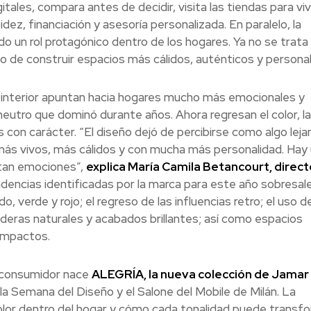
tales, compara antes de decidir, visita las tiendas para vivi
dez, financiación y asesoría personalizada. En paralelo, la
un rol protagónico dentro de los hogares. Ya no se trata
 de construir espacios más cálidos, auténticos y personal
o interior apuntan hacia hogares mucho más emocionales y
neutro que dominó durante años. Ahora regresan el color, l
s con carácter. “El diseño dejó de percibirse como algo leja
s más vivos, más cálidos y con mucha más personalidad. Hay
tan emociones”,
explica María Camila Betancourt, direct
endencias identificadas por la marca para este año sobresale
, verde y rojo; el regreso de las influencias retro; el uso d
deras naturales y acabados brillantes; así como espacios
ompactos.
l consumidor nace
ALEGRÍA, la nueva colección de Jamar
 la Semana del Diseño y el Salone del Mobile de Milán. La
olor dentro del hogar y cómo cada tonalidad puede transfo