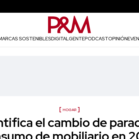
MARCAS SOSTENIBLES
DIGITAL
GENTE
PODCAST
OPINIÓN
EVE
HOGAR
tifica el cambio de para
sumo de mobiliario en 