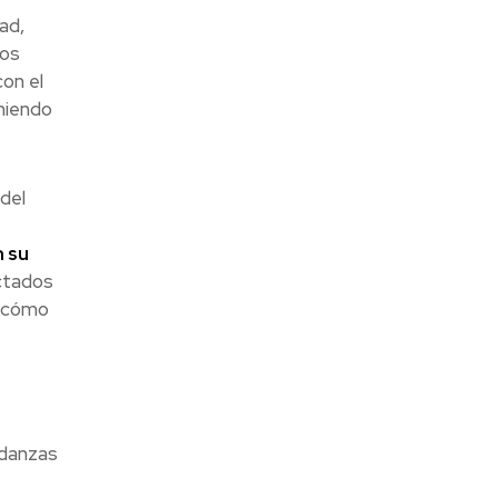
ad,
ios
on el
iniendo
del
 su
ctados
y cómo
udanzas