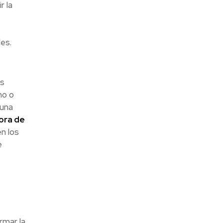
r la
es.
as
no o
 una
ora de
n los
e
rmar la