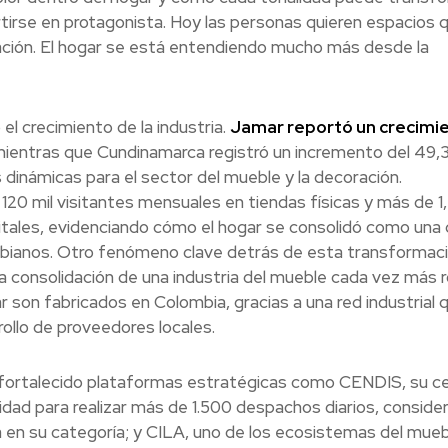
ertirse en protagonista. Hoy las personas quieren espacios 
ración. El hogar se está entendiendo mucho más desde la
l crecimiento de la industria.
Jamar reportó un crecimi
ientras que Cundinamarca registró un incremento del 49,
dinámicas para el sector del mueble y la decoración.
120 mil visitantes mensuales en tiendas físicas y más de 1
gitales, evidenciando cómo el hogar se consolidó como una 
bianos. Otro fenómeno clave detrás de esta transformac
 la consolidación de una industria del mueble cada vez más 
 son fabricados en Colombia, gracias a una red industrial 
rollo de proveedores locales.
fortalecido plataformas estratégicas como CENDIS, su c
dad para realizar más de 1.500 despachos diarios, conside
 en su categoría; y CILA, uno de los ecosistemas del mue