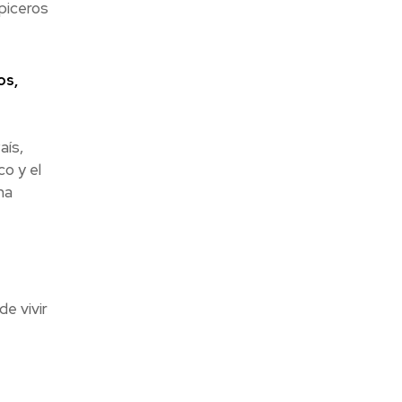
apiceros
os,
aís,
o y el
na
e vivir