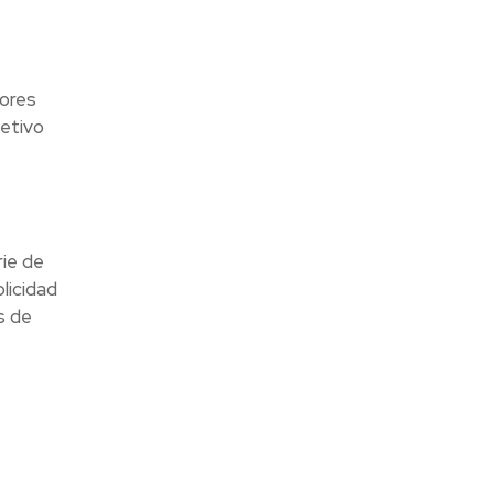
dores
jetivo
rie de
licidad
s de