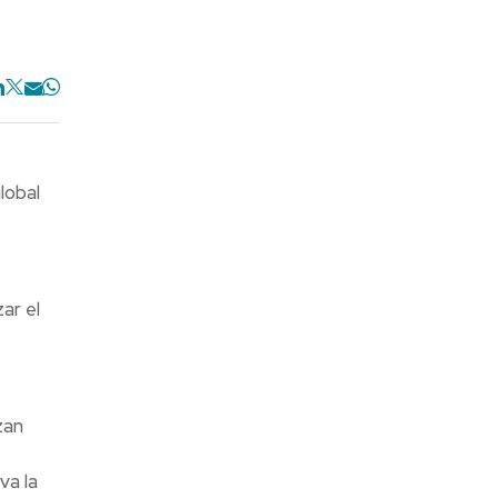
lobal
ar el
zan
va la