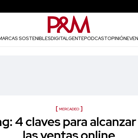
MARCAS SOSTENIBLES
DIGITAL
GENTE
PODCAST
OPINIÓN
EVE
MERCADEO
g: 4 claves para alcanzar 
las ventas online