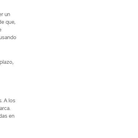
er un
de que,
e
 usando
plazo,
. A los
arca.
das en