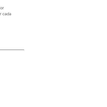
dor
or cada