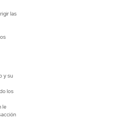
igir las
sos
o y su
do los
 le
sacción