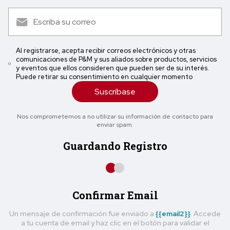
Al registrarse, acepta recibir correos electrónicos y otras
comunicaciones de P&M y sus aliados sobre productos, servicios
y eventos que ellos consideren que pueden ser de su interés.
Puede retirar su consentimiento en cualquier momento
Suscríbase
Nos comprometemos a no utilizar su información de contacto para
enviar spam.
Guardando Registro
Confirmar Email
Un mensaje de confirmación fue enviado a
{{email2}}
. Accede
a tu cuenta de email y haz clic en el botón para validar el