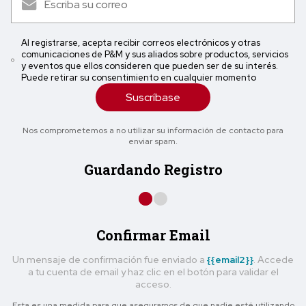
Al registrarse, acepta recibir correos electrónicos y otras
comunicaciones de P&M y sus aliados sobre productos, servicios
y eventos que ellos consideren que pueden ser de su interés.
Puede retirar su consentimiento en cualquier momento
Suscríbase
Nos comprometemos a no utilizar su información de contacto para
enviar spam.
Guardando Registro
Confirmar Email
Un mensaje de confirmación fue enviado a
{{email2}}
. Accede
a tu cuenta de email y haz clic en el botón para validar el
acceso.
Esta es una medida para que asegurarnos de que nadie esté utilizando