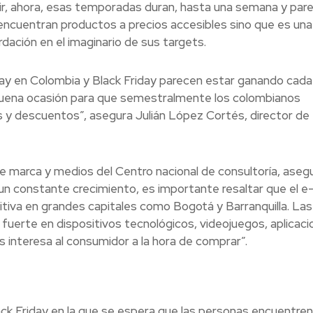
cir, ahora, esas temporadas duran, hasta una semana y par
 encuentran productos a precios accesibles sino que es una
dación en el imaginario de sus targets.
ay en Colombia y Black Friday parecen estar ganando cada
 buena ocasión para que semestralmente los colombianos
s y descuentos”, asegura Julián López Cortés, director de
de marca y medios del Centro nacional de consultoría, aseg
un constante crecimiento, es importante resaltar que el e
va en grandes capitales como Bogotá y Barranquilla. Las
erte en dispositivos tecnológicos, videojuegos, aplicaci
s interesa al consumidor a la hora de comprar”.
lack Friday en la que se espera que las personas encuentren