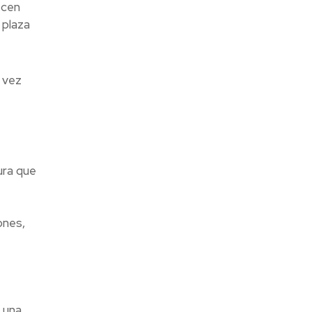
ecen
 plaza
 vez
ura que
-
ones,
 una