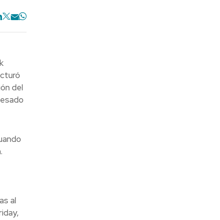
k
acturó
ón del
ocesado
tuando
.
s al
iday,