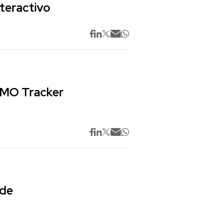
nteractivo
 CMO Tracker
 de