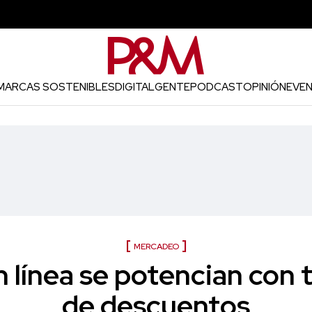
MARCAS SOSTENIBLES
DIGITAL
GENTE
PODCAST
OPINIÓN
EVE
MERCADEO
 línea se potencian con
de descuentos