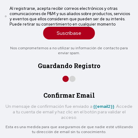
Al registrarse, acepta recibir correos electrónicos y otras
comunicaciones de P&M y sus aliados sobre productos, servicios
y eventos que ellos consideren que pueden ser de su interés.
Puede retirar su consentimiento en cualquier momento
Suscríbase
Nos comprometemos a no utilizar su información de contacto para
enviar spam.
Guardando Registro
Confirmar Email
Un mensaje de confirmación fue enviado a
{{email2}}
. Accede
a tu cuenta de email y haz clic en el botón para validar el
acceso.
Esta es una medida para que asegurarnos de que nadie esté utilizando
tu dirección de email sin tu conocimiento.