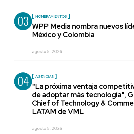
03
NOMBRAMIENTOS
WPP Media nombra nuevos líde
México y Colombia
agosto 5, 2026
04
AGENCIAS
"La próxima ventaja competiti
de adoptar más tecnología", G
Chief of Technology & Comme
LATAM de VML
agosto 5, 2026