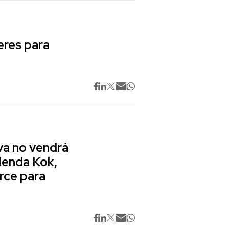
res para
va no vendrá
lenda Kok,
rce para