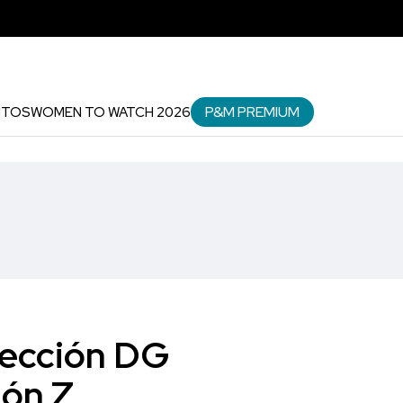
P&M PREMIUM
NTOS
WOMEN TO WATCH 2026
lección DG
ión Z