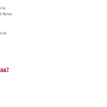
 la
 libres
a la
eza?