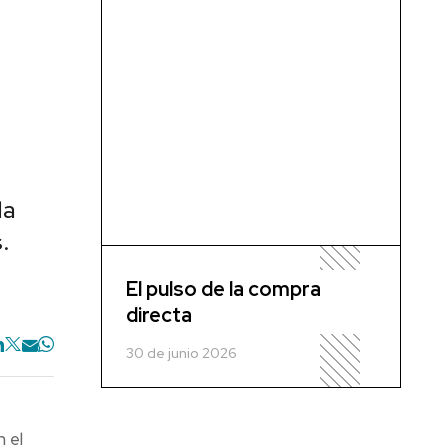
la
.
El pulso de la compra
directa
30 de junio 2026
n el