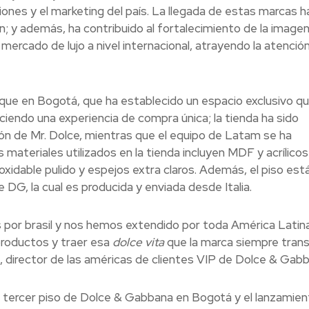
iones y el marketing del país. La llegada de estas marcas h
ón; y además, ha contribuido al fortalecimiento de la image
rcado de lujo a nivel internacional, atrayendo la atenció
que en Bogotá, que ha establecido un espacio exclusivo q
reciendo una experiencia de compra única; la tienda ha sido
ión de Mr. Dolce, mientras que el equipo de Latam se ha
 materiales utilizados en la tienda incluyen MDF y acrílicos
xidable pulido y espejos extra claros. Además, el piso est
 DG, la cual es producida y enviada desde Italia.
por brasil y nos hemos extendido por toda América Latina
 productos y traer esa
dolce vita
que la marca siempre tran
o, director de las américas de clientes VIP de Dolce & Gabb
l tercer piso de Dolce & Gabbana en Bogotá y el lanzamien