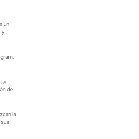
a un
 y
tagram,
tar
ión de
zcan la
 sus