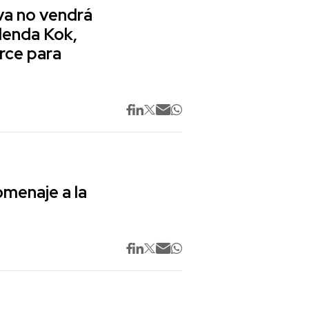
va no vendrá
lenda Kok,
rce para
omenaje a la