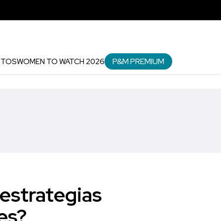
P&M PREMIUM
NTOS
WOMEN TO WATCH 2026
 estrategias
es?