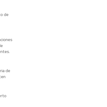
to de
aciones
de
entes.
ria de
ten
erto