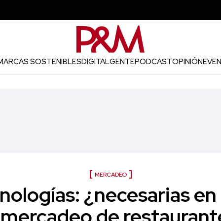
MARCAS SOSTENIBLES
DIGITAL
GENTE
PODCAST
OPINIÓN
EVE
MERCADEO
ologías: ¿necesarias en
 mercadeo de restaurant