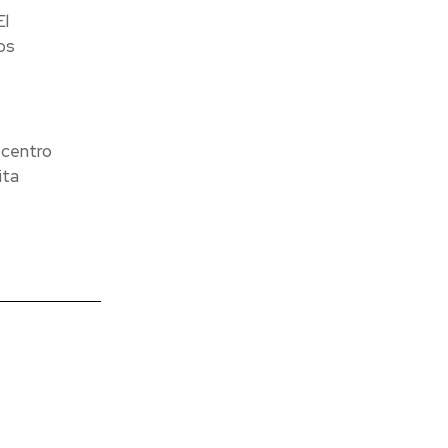
El
os
 centro
ita