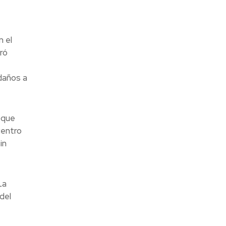
n el
ró
edaños a
 que
centro
in
La
del