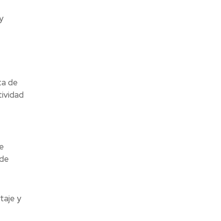
y
ta de
ividad
e
 de
taje y