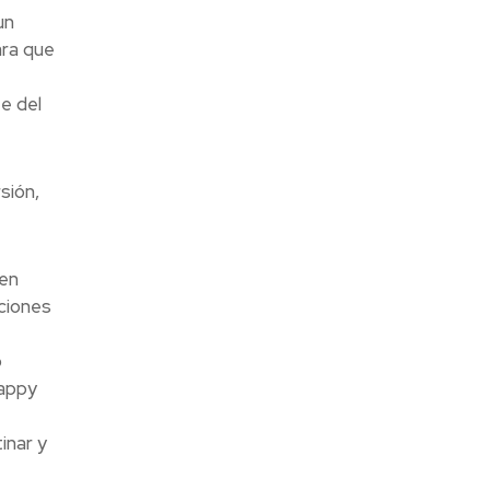
un
ara que
e del
sión,
 en
cciones
o
Happy
inar y