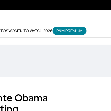
P&M PREMIUM
NTOS
WOMEN TO WATCH 2026
dente Obama
ting