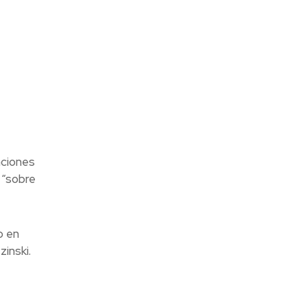
nciones
 “sobre
o en
inski.