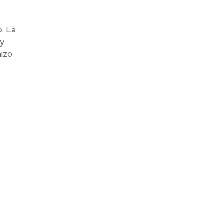
o. La
 y
hizo