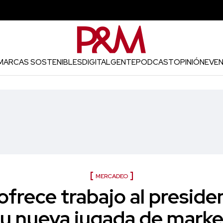
MARCAS SOSTENIBLES
DIGITAL
GENTE
PODCAST
OPINIÓN
EVE
MERCADEO
 ofrece trabajo al presi
su nueva jugada de marke