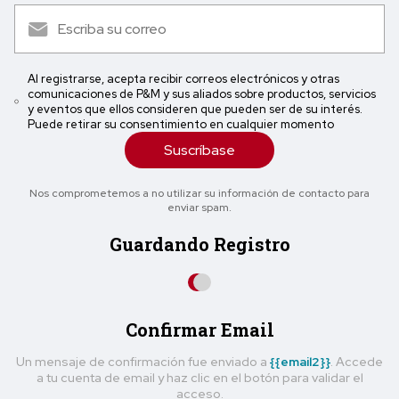
Al registrarse, acepta recibir correos electrónicos y otras
comunicaciones de P&M y sus aliados sobre productos, servicios
y eventos que ellos consideren que pueden ser de su interés.
Puede retirar su consentimiento en cualquier momento
Suscríbase
Nos comprometemos a no utilizar su información de contacto para
enviar spam.
Guardando Registro
Confirmar Email
Un mensaje de confirmación fue enviado a
{{email2}}
. Accede
a tu cuenta de email y haz clic en el botón para validar el
acceso.