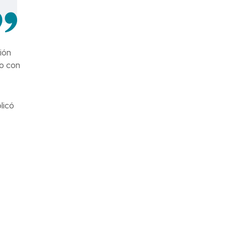
ión
do con
licó