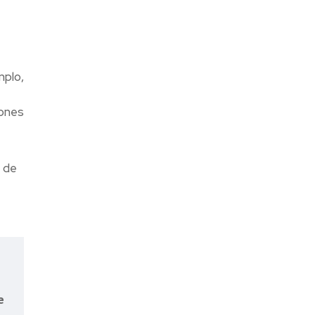
mplo,
iones
 de
e