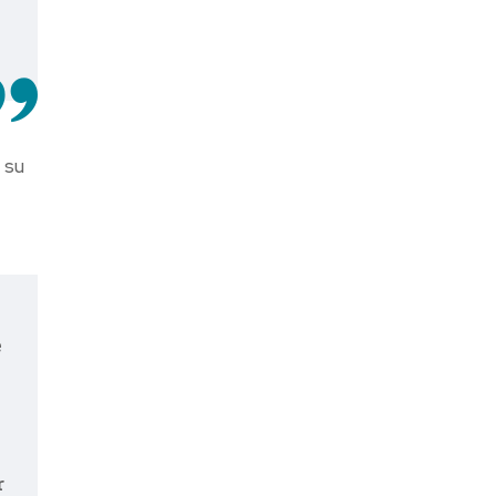
 su
e
r