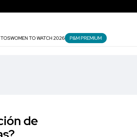
P&M PREMIUM
NTOS
WOMEN TO WATCH 2026
ción de
as?