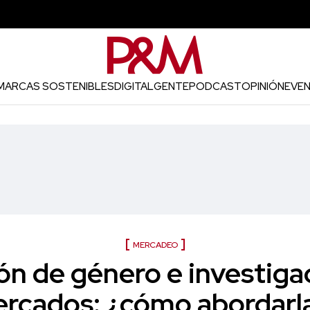
MARCAS SOSTENIBLES
DIGITAL
GENTE
PODCAST
OPINIÓN
EVE
MERCADEO
ión de género e investiga
rcados: ¿cómo abordarl