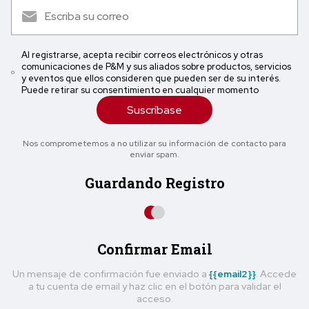
Al registrarse, acepta recibir correos electrónicos y otras
comunicaciones de P&M y sus aliados sobre productos, servicios
y eventos que ellos consideren que pueden ser de su interés.
Puede retirar su consentimiento en cualquier momento
Suscríbase
Nos comprometemos a no utilizar su información de contacto para
enviar spam.
Guardando Registro
Confirmar Email
Un mensaje de confirmación fue enviado a
{{email2}}
. Accede
a tu cuenta de email y haz clic en el botón para validar el
acceso.