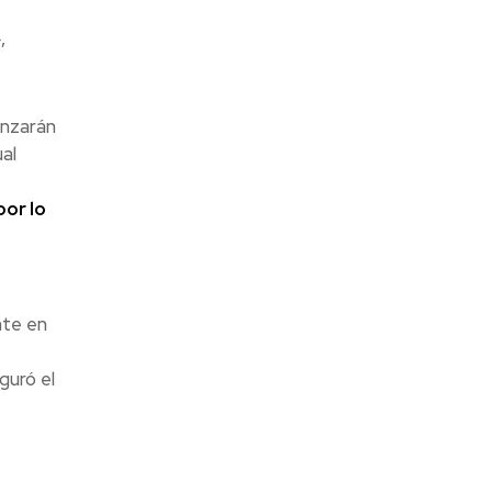
,
anzarán
al
por lo
nte en
guró el