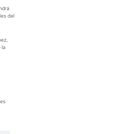
ndrá
es del
hez,
 la
ses