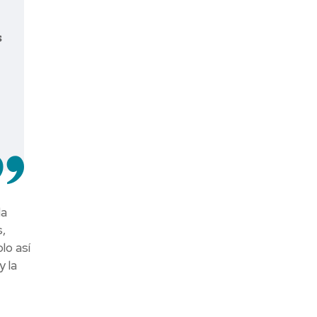
s
la
,
lo así
y la