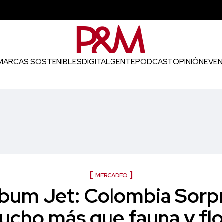
MARCAS SOSTENIBLES
DIGITAL
GENTE
PODCAST
OPINIÓN
EVE
MERCADEO
bum Jet: Colombia Sorp
ucho más que fauna y flo