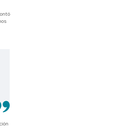
contó
nos
ción