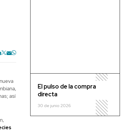
 nueva
El pulso de la compra
mbiana,
directa
as; así
30 de junio 2026
m,
ecies