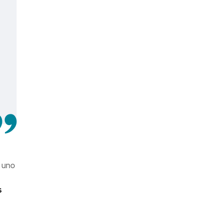
 uno
s