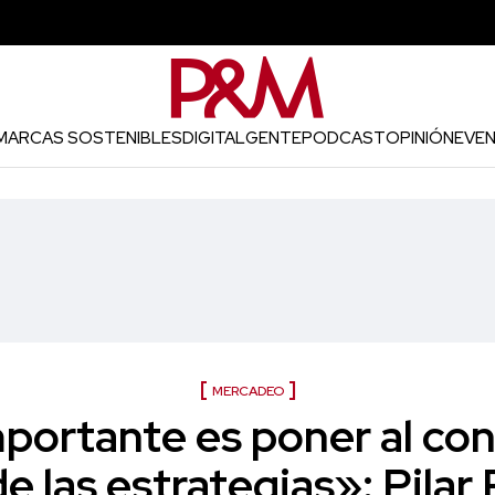
MARCAS SOSTENIBLES
DIGITAL
GENTE
PODCAST
OPINIÓN
EVE
MERCADEO
portante es poner al co
de las estrategias»: Pilar