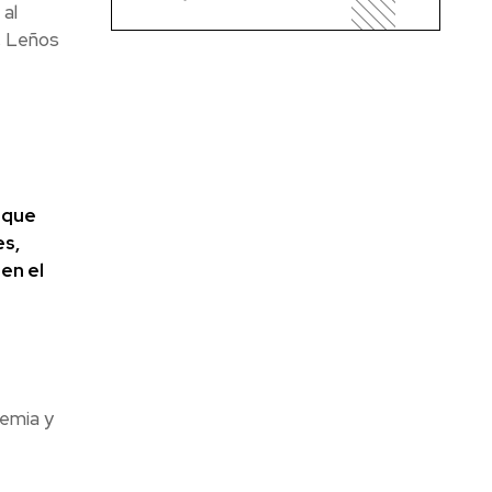
 al
, Leños
 que
es,
en el
demia y