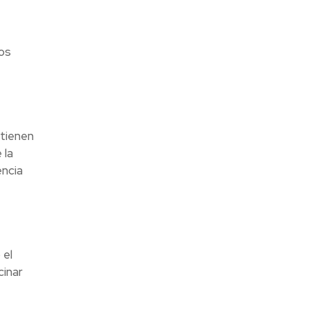
os
 tienen
 la
encia
 el
cinar