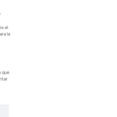
y
s el
ara la
n que
ntar