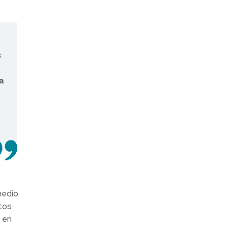
s
a
medio
tos
 en