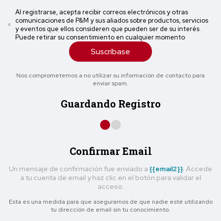
Al registrarse, acepta recibir correos electrónicos y otras
comunicaciones de P&M y sus aliados sobre productos, servicios
y eventos que ellos consideren que pueden ser de su interés.
Puede retirar su consentimiento en cualquier momento
Suscríbase
Nos comprometemos a no utilizar su información de contacto para
enviar spam.
Guardando Registro
Confirmar Email
Un mensaje de confirmación fue enviado a
{{email2}}
. Accede
a tu cuenta de email y haz clic en el botón para validar el
acceso.
Esta es una medida para que asegurarnos de que nadie esté utilizando
tu dirección de email sin tu conocimiento.