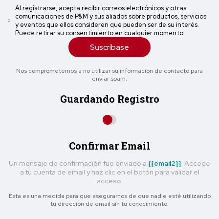
Al registrarse, acepta recibir correos electrónicos y otras
comunicaciones de P&M y sus aliados sobre productos, servicios
y eventos que ellos consideren que pueden ser de su interés.
Puede retirar su consentimiento en cualquier momento
Suscríbase
Nos comprometemos a no utilizar su información de contacto para
enviar spam.
Guardando Registro
Confirmar Email
Un mensaje de confirmación fue enviado a
{{email2}}
. Accede
a tu cuenta de email y haz clic en el botón para validar el
acceso.
Esta es una medida para que asegurarnos de que nadie esté utilizando
tu dirección de email sin tu conocimiento.