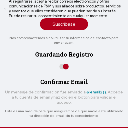
Al registrarse, acepta recibir correos electrónicos y otras
comunicaciones de P&M y sus aliados sobre productos, servicios
y eventos que ellos consideren que pueden ser de su interés.
Puede retirar su consentimiento en cualquier momento
Suscríbase
Nos comprometemos a no utilizar su información de contacto para
enviar spam.
Guardando Registro
Confirmar Email
Un mensaje de confirmación fue enviado a
{{email2}}
. Accede
a tu cuenta de email y haz clic en el botón para validar el
acceso.
Esta es una medida para que asegurarnos de que nadie esté utilizando
tu dirección de email sin tu conocimiento.