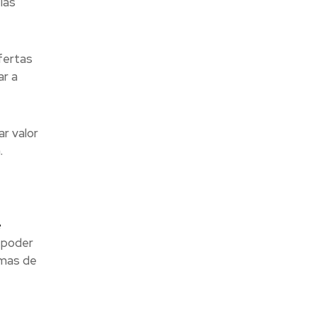
las
fertas
r a
r valor
.
e
 poder
rmas de