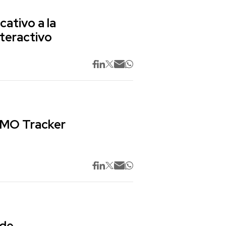
cativo a la
nteractivo
 CMO Tracker
 de