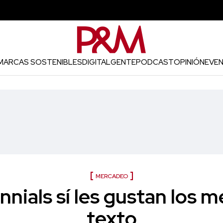
MARCAS SOSTENIBLES
DIGITAL
GENTE
PODCAST
OPINIÓN
EVE
MERCADEO
ennials sí les gustan los 
texto