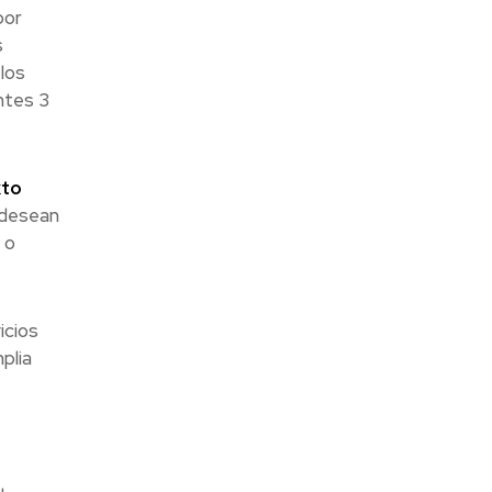
por
s
los
ntes 3
xto
 desean
 o
icios
plia