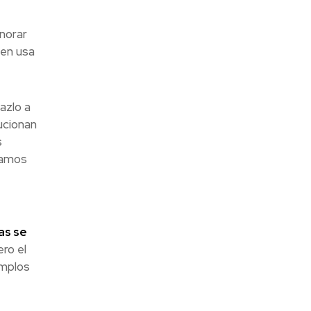
gnorar
ien usa
azlo a
ucionan
s
tamos
as se
ro el
emplos