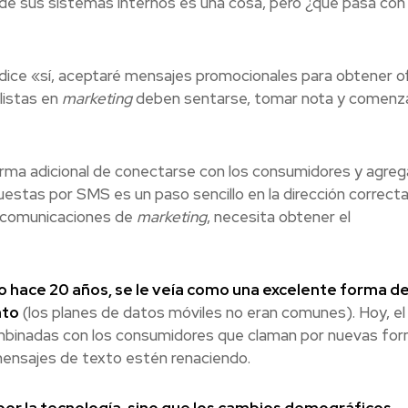
de sus sistemas internos es una cosa, pero ¿qué pasa con 
dice «sí, aceptaré mensajes promocionales para obtener o
listas en
marketing
deben sentarse, tomar nota y comenza
a adicional de conectarse con los consumidores y agrega
cuestas por SMS es un paso sencillo en la dirección correcta
de comunicaciones de
marketing
, necesita obtener el
o hace 20 años, se le veía como una excelente forma d
nto
(los planes de datos móviles no eran comunes). Hoy, el
combinadas con los consumidores que claman por nuevas fo
mensajes de texto estén renaciendo.
por la tecnología, sino que los cambios demográficos