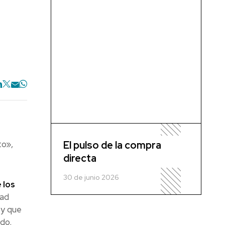
to»,
El pulso de la compra
directa
30 de junio 2026
 los
tad
 y que
do.